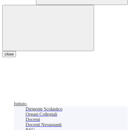
close
Istituto
Dirigente Scolastico
Organi Collegiali
Docenti
Docenti Neoassunti
RSU