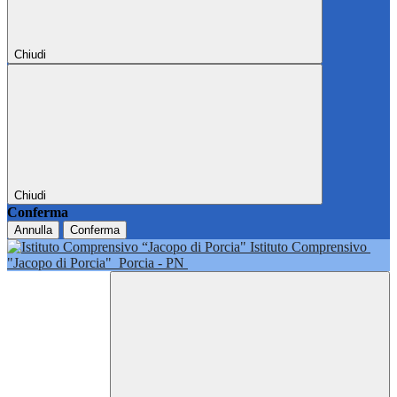
Chiudi
Chiudi
Conferma
Annulla
Conferma
Istituto Comprensivo
"Jacopo di Porcia"
Porcia - PN