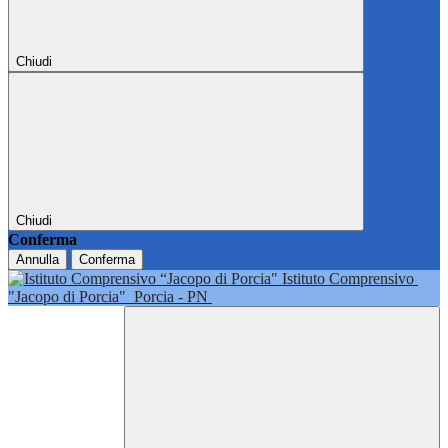
Chiudi
Chiudi
Conferma
Annulla
Conferma
Istituto Comprensivo
"Jacopo di Porcia"
Porcia - PN