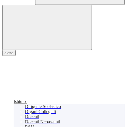
close
Istituto
Dirigente Scolastico
Organi Collegiali
Docenti
Docenti Neoassunti
RSU