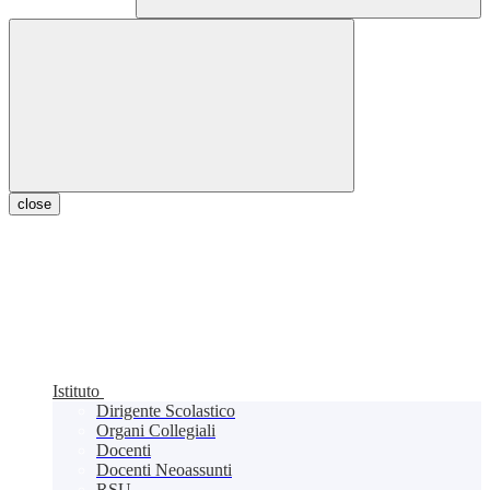
close
Istituto
Dirigente Scolastico
Organi Collegiali
Docenti
Docenti Neoassunti
RSU