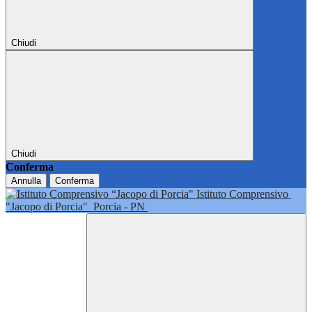
Chiudi
Chiudi
Conferma
Annulla
Conferma
Istituto Comprensivo
"Jacopo di Porcia"
Porcia - PN