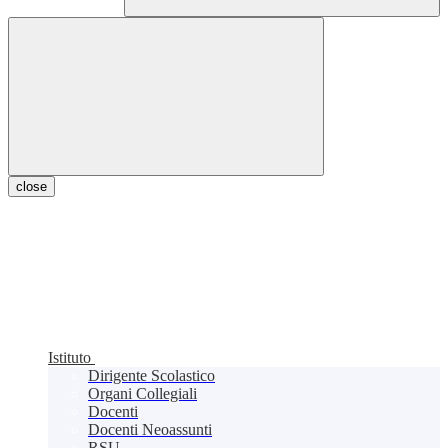
close
Istituto
Dirigente Scolastico
Organi Collegiali
Docenti
Docenti Neoassunti
RSU