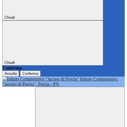
Chiudi
Chiudi
Conferma
Annulla
Conferma
Istituto Comprensivo
"Jacopo di Porcia"
Porcia - PN