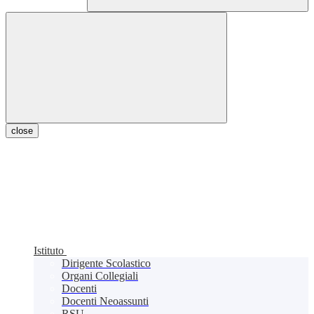
close
Istituto
Dirigente Scolastico
Organi Collegiali
Docenti
Docenti Neoassunti
RSU