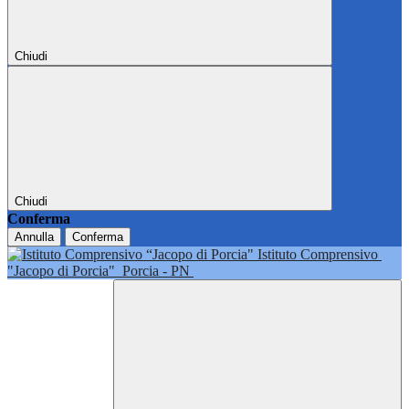
Chiudi
Chiudi
Conferma
Annulla
Conferma
Istituto Comprensivo
"Jacopo di Porcia"
Porcia - PN