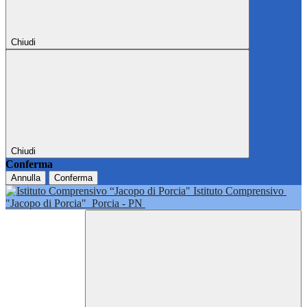
Chiudi
Chiudi
Conferma
Annulla
Conferma
Istituto Comprensivo
"Jacopo di Porcia"
Porcia - PN