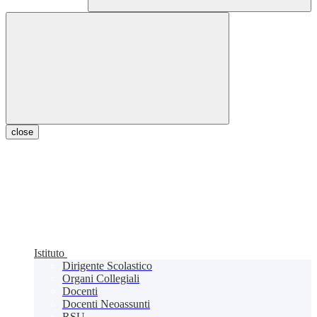
close
Istituto
Dirigente Scolastico
Organi Collegiali
Docenti
Docenti Neoassunti
RSU