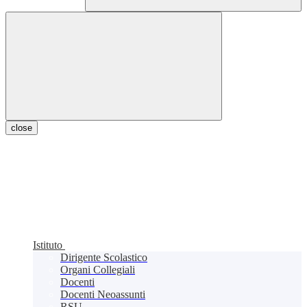
close
Istituto
Dirigente Scolastico
Organi Collegiali
Docenti
Docenti Neoassunti
RSU