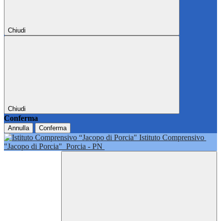
Chiudi
Chiudi
Conferma
Annulla
Conferma
Istituto Comprensivo
"Jacopo di Porcia"
Porcia - PN