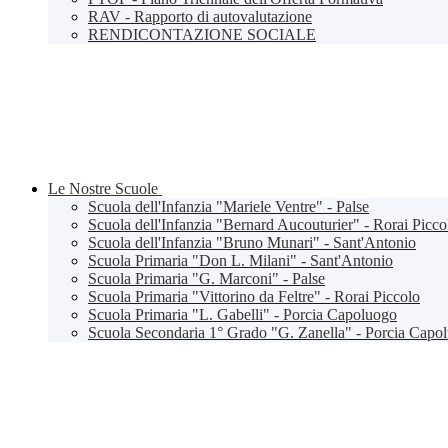
RAV - Rapporto di autovalutazione
RENDICONTAZIONE SOCIALE
Le Nostre Scuole
Scuola dell'Infanzia "Mariele Ventre" - Palse
Scuola dell'Infanzia "Bernard Aucouturier" - Rorai Picco
Scuola dell'Infanzia "Bruno Munari" - Sant'Antonio
Scuola Primaria "Don L. Milani" - Sant'Antonio
Scuola Primaria "G. Marconi" - Palse
Scuola Primaria "Vittorino da Feltre" - Rorai Piccolo
Scuola Primaria "L. Gabelli" - Porcia Capoluogo
Scuola Secondaria 1° Grado "G. Zanella" - Porcia Capo