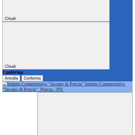
Chiudi
Chiudi
Conferma
Annulla
Conferma
Istituto Comprensivo
"Jacopo di Porcia"
Porcia - PN