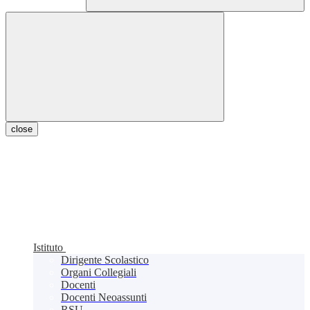
close
Istituto
Dirigente Scolastico
Organi Collegiali
Docenti
Docenti Neoassunti
RSU