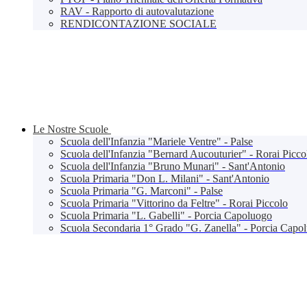
RAV - Rapporto di autovalutazione
RENDICONTAZIONE SOCIALE
Le Nostre Scuole
Scuola dell'Infanzia "Mariele Ventre" - Palse
Scuola dell'Infanzia "Bernard Aucouturier" - Rorai Picco
Scuola dell'Infanzia "Bruno Munari" - Sant'Antonio
Scuola Primaria "Don L. Milani" - Sant'Antonio
Scuola Primaria "G. Marconi" - Palse
Scuola Primaria "Vittorino da Feltre" - Rorai Piccolo
Scuola Primaria "L. Gabelli" - Porcia Capoluogo
Scuola Secondaria 1° Grado "G. Zanella" - Porcia Capo