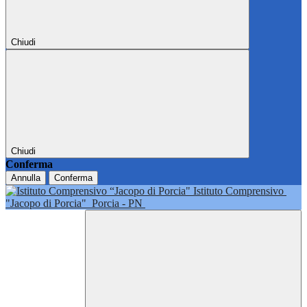
Chiudi
Chiudi
Conferma
Annulla
Conferma
Istituto Comprensivo
"Jacopo di Porcia"
Porcia - PN