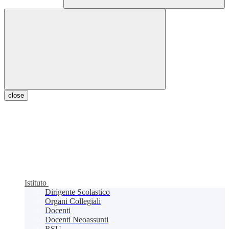
close
Istituto
Dirigente Scolastico
Organi Collegiali
Docenti
Docenti Neoassunti
RSU