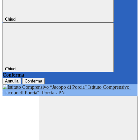
Chiudi
Chiudi
Conferma
Annulla
Conferma
Istituto Comprensivo
"Jacopo di Porcia"
Porcia - PN