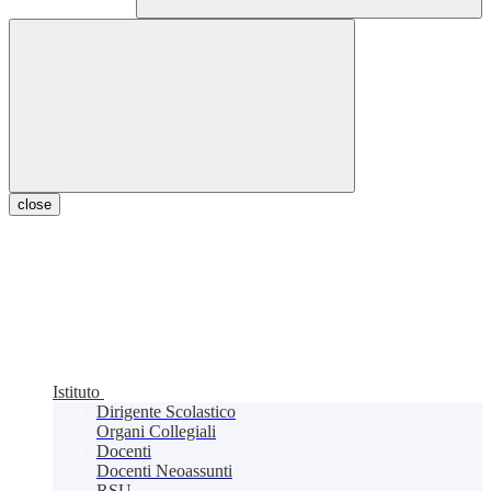
close
Istituto
Dirigente Scolastico
Organi Collegiali
Docenti
Docenti Neoassunti
RSU