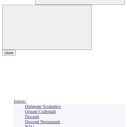
close
Istituto
Dirigente Scolastico
Organi Collegiali
Docenti
Docenti Neoassunti
RSU