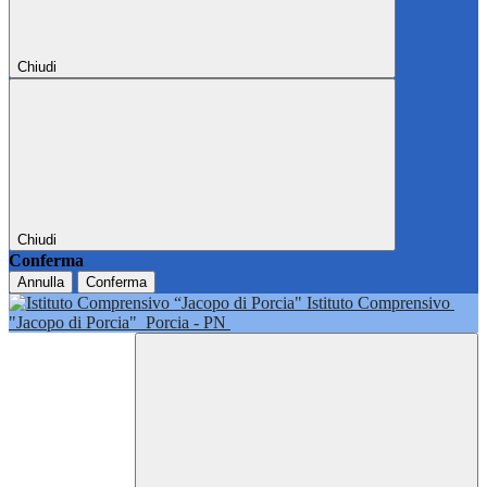
Chiudi
Chiudi
Conferma
Annulla
Conferma
Istituto Comprensivo
"Jacopo di Porcia"
Porcia - PN