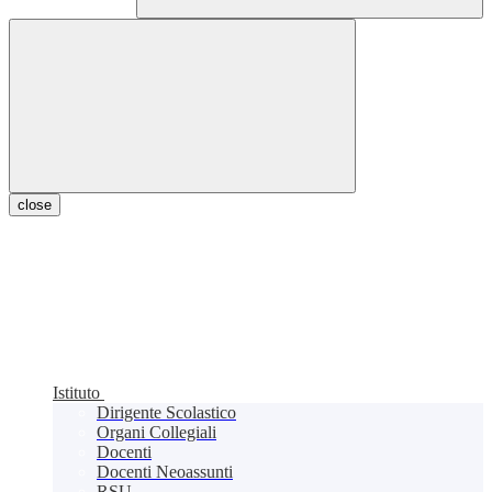
close
Istituto
Dirigente Scolastico
Organi Collegiali
Docenti
Docenti Neoassunti
RSU