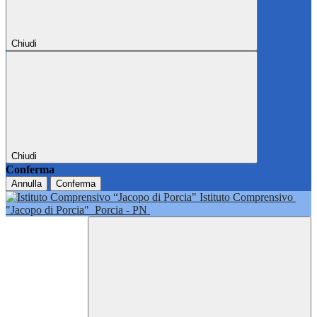
Chiudi
Chiudi
Conferma
Annulla
Conferma
Istituto Comprensivo
"Jacopo di Porcia"
Porcia - PN