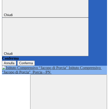
Chiudi
Chiudi
Conferma
Annulla
Conferma
Istituto Comprensivo
"Jacopo di Porcia"
Porcia - PN