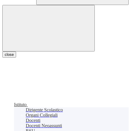
close
Istituto
Dirigente Scolastico
Organi Collegiali
Docenti
Docenti Neoassunti
RSU