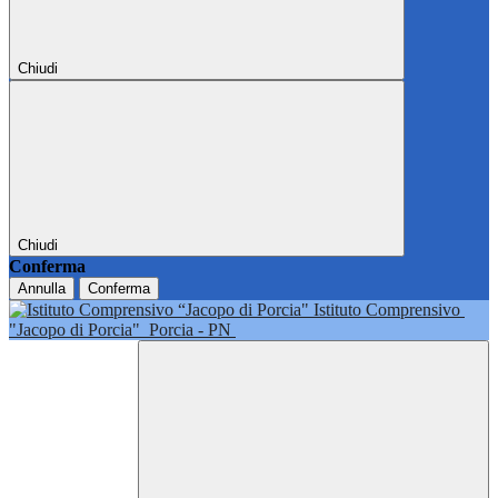
Chiudi
Chiudi
Conferma
Annulla
Conferma
Istituto Comprensivo
"Jacopo di Porcia"
Porcia - PN