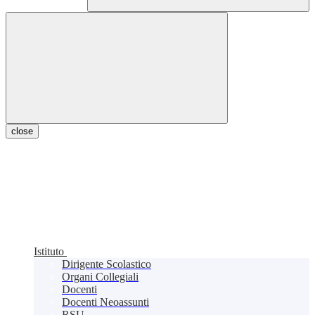
close
Istituto
Dirigente Scolastico
Organi Collegiali
Docenti
Docenti Neoassunti
RSU