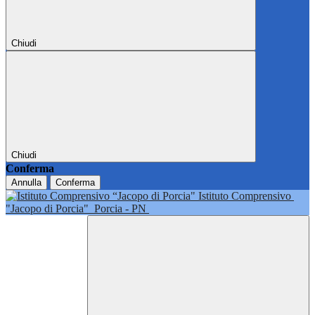
Chiudi
Chiudi
Conferma
Annulla
Conferma
Istituto Comprensivo
"Jacopo di Porcia"
Porcia - PN