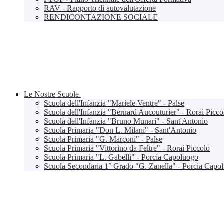
RAV - Rapporto di autovalutazione
RENDICONTAZIONE SOCIALE
Le Nostre Scuole
Scuola dell'Infanzia "Mariele Ventre" - Palse
Scuola dell'Infanzia "Bernard Aucouturier" - Rorai Picco
Scuola dell'Infanzia "Bruno Munari" - Sant'Antonio
Scuola Primaria "Don L. Milani" - Sant'Antonio
Scuola Primaria "G. Marconi" - Palse
Scuola Primaria "Vittorino da Feltre" - Rorai Piccolo
Scuola Primaria "L. Gabelli" - Porcia Capoluogo
Scuola Secondaria 1° Grado "G. Zanella" - Porcia Capo