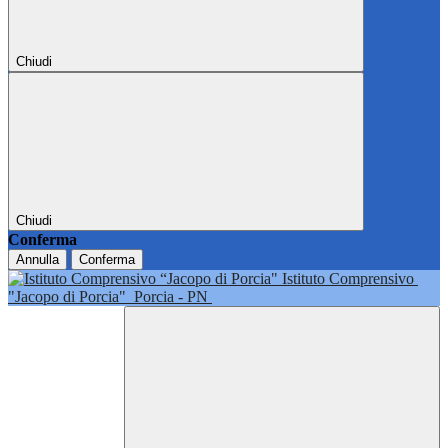
Chiudi
Chiudi
Conferma
Annulla
Conferma
Istituto Comprensivo
"Jacopo di Porcia"
Porcia - PN