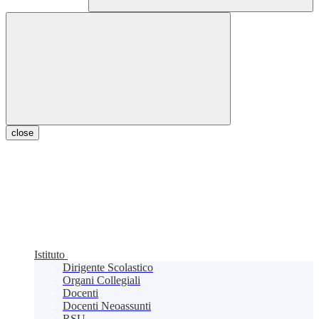
close
Istituto
Dirigente Scolastico
Organi Collegiali
Docenti
Docenti Neoassunti
RSU