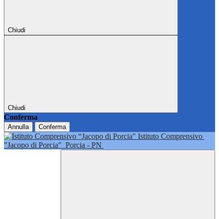
Chiudi
Chiudi
Conferma
Annulla
Conferma
Istituto Comprensivo
"Jacopo di Porcia"
Porcia - PN