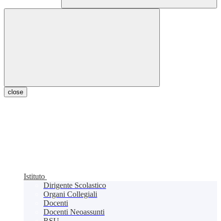
close
Istituto
Dirigente Scolastico
Organi Collegiali
Docenti
Docenti Neoassunti
RSU