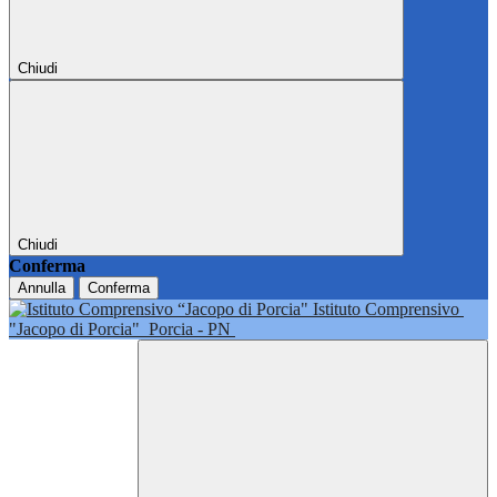
Chiudi
Chiudi
Conferma
Annulla
Conferma
Istituto Comprensivo
"Jacopo di Porcia"
Porcia - PN