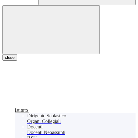
close
Istituto
Dirigente Scolastico
Organi Collegiali
Docenti
Docenti Neoassunti
RSU