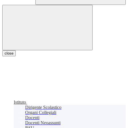
close
Istituto
Dirigente Scolastico
Organi Collegiali
Docenti
Docenti Neoassunti
RSU