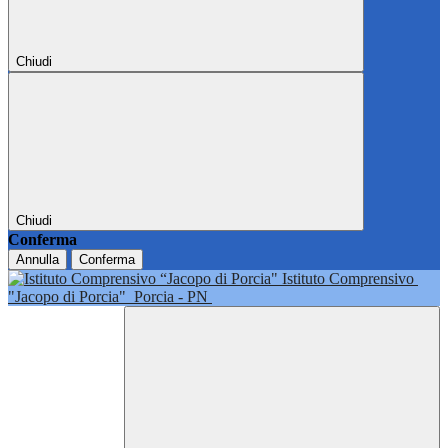
Chiudi
Chiudi
Conferma
Annulla
Conferma
Istituto Comprensivo
"Jacopo di Porcia"
Porcia - PN