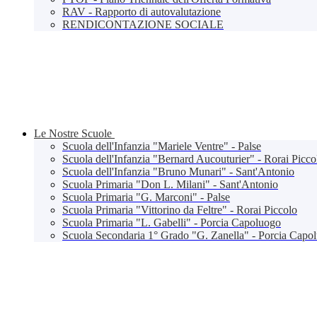
RAV - Rapporto di autovalutazione
RENDICONTAZIONE SOCIALE
Le Nostre Scuole
Scuola dell'Infanzia "Mariele Ventre" - Palse
Scuola dell'Infanzia "Bernard Aucouturier" - Rorai Picco
Scuola dell'Infanzia "Bruno Munari" - Sant'Antonio
Scuola Primaria "Don L. Milani" - Sant'Antonio
Scuola Primaria "G. Marconi" - Palse
Scuola Primaria "Vittorino da Feltre" - Rorai Piccolo
Scuola Primaria "L. Gabelli" - Porcia Capoluogo
Scuola Secondaria 1° Grado "G. Zanella" - Porcia Capo