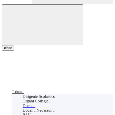
close
Istituto
Dirigente Scolastico
Organi Collegiali
Docenti
Docenti Neoassunti
RSU