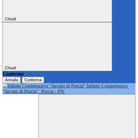
Chiudi
Chiudi
Conferma
Annulla
Conferma
Istituto Comprensivo
"Jacopo di Porcia"
Porcia - PN