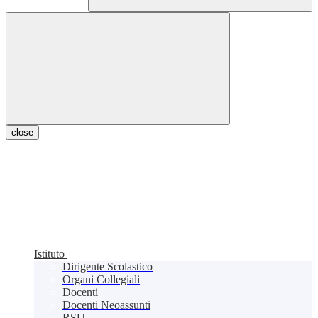
close
Istituto
Dirigente Scolastico
Organi Collegiali
Docenti
Docenti Neoassunti
RSU