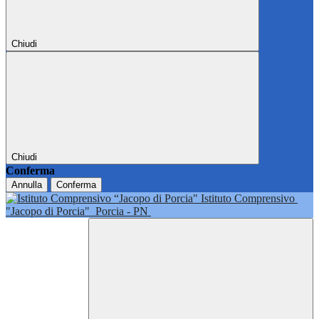
Chiudi
Chiudi
Conferma
Annulla
Conferma
Istituto Comprensivo
"Jacopo di Porcia"
Porcia - PN