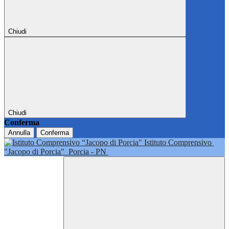
Chiudi
Chiudi
Conferma
Annulla
Conferma
Istituto Comprensivo
"Jacopo di Porcia"
Porcia - PN