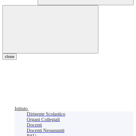
close
Istituto
Dirigente Scolastico
Organi Collegiali
Docenti
Docenti Neoassunti
RSU