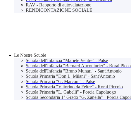
RAV - Rapporto di autovalutazione
RENDICONTAZIONE SOCIALE
Le Nostre Scuole
Scuola dell'Infanzia "Mariele Ventre" - Palse
Scuola dell'Infanzia "Bernard Aucouturier" - Rorai Picco
Scuola dell'Infanzia "Bruno Munari" - Sant'Antonio
Scuola Primaria "Don L. Milani" - Sant'Antonio
Scuola Primaria "G. Marconi" - Palse
Scuola Primaria "Vittorino da Feltre" - Rorai Piccolo
Scuola Primaria "L. Gabelli" - Porcia Capoluogo
Scuola Secondaria 1° Grado "G. Zanella" - Porcia Capo