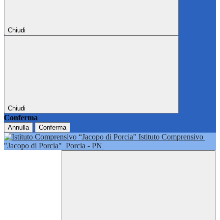
Chiudi
Chiudi
Conferma
Annulla
Conferma
Istituto Comprensivo
"Jacopo di Porcia"
Porcia - PN