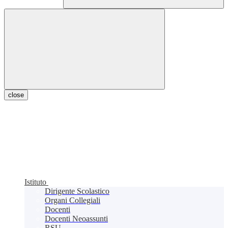
close
Istituto
Dirigente Scolastico
Organi Collegiali
Docenti
Docenti Neoassunti
RSU