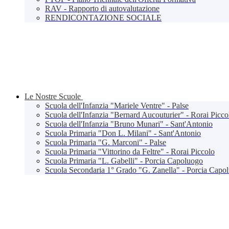
RAV - Rapporto di autovalutazione
RENDICONTAZIONE SOCIALE
Le Nostre Scuole
Scuola dell'Infanzia "Mariele Ventre" - Palse
Scuola dell'Infanzia "Bernard Aucouturier" - Rorai Picco
Scuola dell'Infanzia "Bruno Munari" - Sant'Antonio
Scuola Primaria "Don L. Milani" - Sant'Antonio
Scuola Primaria "G. Marconi" - Palse
Scuola Primaria "Vittorino da Feltre" - Rorai Piccolo
Scuola Primaria "L. Gabelli" - Porcia Capoluogo
Scuola Secondaria 1° Grado "G. Zanella" - Porcia Capo