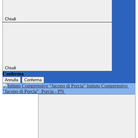
Chiudi
Chiudi
Conferma
Annulla
Conferma
Istituto Comprensivo
"Jacopo di Porcia"
Porcia - PN