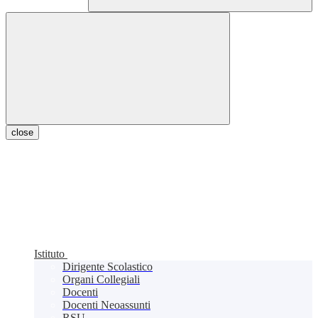
close
Istituto
Dirigente Scolastico
Organi Collegiali
Docenti
Docenti Neoassunti
RSU