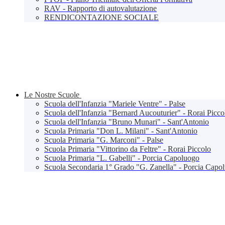
RAV - Rapporto di autovalutazione
RENDICONTAZIONE SOCIALE
Le Nostre Scuole
Scuola dell'Infanzia "Mariele Ventre" - Palse
Scuola dell'Infanzia "Bernard Aucouturier" - Rorai Picco
Scuola dell'Infanzia "Bruno Munari" - Sant'Antonio
Scuola Primaria "Don L. Milani" - Sant'Antonio
Scuola Primaria "G. Marconi" - Palse
Scuola Primaria "Vittorino da Feltre" - Rorai Piccolo
Scuola Primaria "L. Gabelli" - Porcia Capoluogo
Scuola Secondaria 1° Grado "G. Zanella" - Porcia Capo