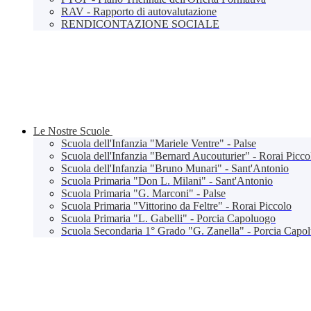
RAV - Rapporto di autovalutazione
RENDICONTAZIONE SOCIALE
Le Nostre Scuole
Scuola dell'Infanzia "Mariele Ventre" - Palse
Scuola dell'Infanzia "Bernard Aucouturier" - Rorai Picco
Scuola dell'Infanzia "Bruno Munari" - Sant'Antonio
Scuola Primaria "Don L. Milani" - Sant'Antonio
Scuola Primaria "G. Marconi" - Palse
Scuola Primaria "Vittorino da Feltre" - Rorai Piccolo
Scuola Primaria "L. Gabelli" - Porcia Capoluogo
Scuola Secondaria 1° Grado "G. Zanella" - Porcia Capo