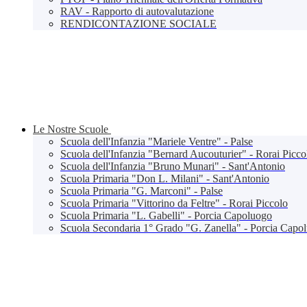
RAV - Rapporto di autovalutazione
RENDICONTAZIONE SOCIALE
Le Nostre Scuole
Scuola dell'Infanzia "Mariele Ventre" - Palse
Scuola dell'Infanzia "Bernard Aucouturier" - Rorai Picco
Scuola dell'Infanzia "Bruno Munari" - Sant'Antonio
Scuola Primaria "Don L. Milani" - Sant'Antonio
Scuola Primaria "G. Marconi" - Palse
Scuola Primaria "Vittorino da Feltre" - Rorai Piccolo
Scuola Primaria "L. Gabelli" - Porcia Capoluogo
Scuola Secondaria 1° Grado "G. Zanella" - Porcia Capo