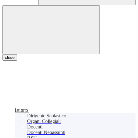
close
Istituto
Dirigente Scolastico
Organi Collegiali
Docenti
Docenti Neoassunti
RSU