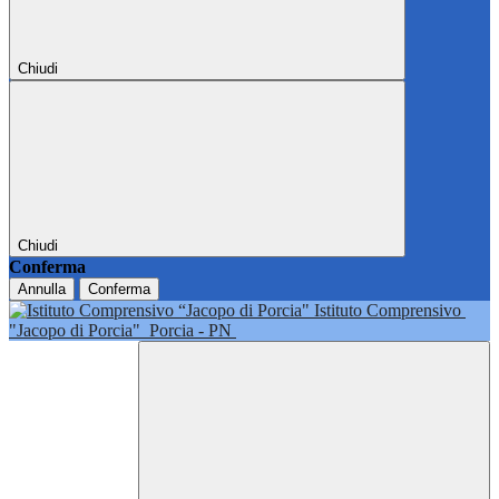
Chiudi
Chiudi
Conferma
Annulla
Conferma
Istituto Comprensivo
"Jacopo di Porcia"
Porcia - PN