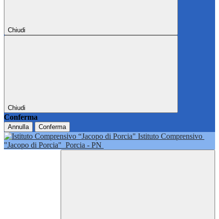
Chiudi
Chiudi
Conferma
Annulla
Conferma
Istituto Comprensivo
"Jacopo di Porcia"
Porcia - PN