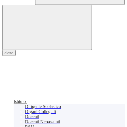
close
Istituto
Dirigente Scolastico
Organi Collegiali
Docenti
Docenti Neoassunti
RSU