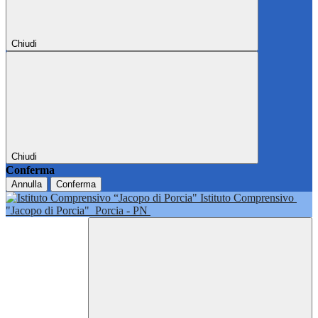
Chiudi
Chiudi
Conferma
Annulla
Conferma
Istituto Comprensivo
"Jacopo di Porcia"
Porcia - PN