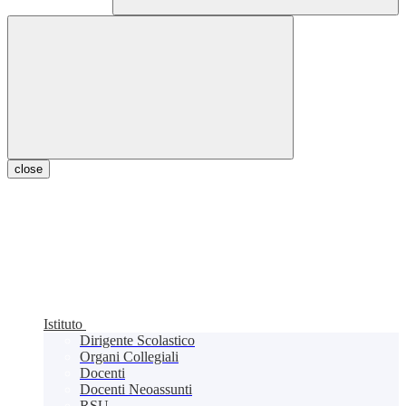
close
Istituto
Dirigente Scolastico
Organi Collegiali
Docenti
Docenti Neoassunti
RSU