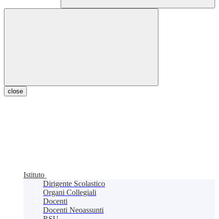
close
Istituto
Dirigente Scolastico
Organi Collegiali
Docenti
Docenti Neoassunti
RSU