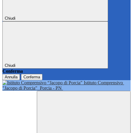
Chiudi
Chiudi
Conferma
Annulla
Conferma
Istituto Comprensivo
"Jacopo di Porcia"
Porcia - PN