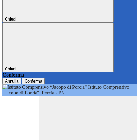
Chiudi
Chiudi
Conferma
Annulla
Conferma
Istituto Comprensivo
"Jacopo di Porcia"
Porcia - PN