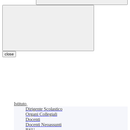
close
Istituto
Dirigente Scolastico
Organi Collegiali
Docenti
Docenti Neoassunti
RSU