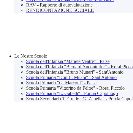
RAV - Rapporto di autovalutazione
RENDICONTAZIONE SOCIALE
Le Nostre Scuole
Scuola dell'Infanzia "Mariele Ventre" - Palse
Scuola dell'Infanzia "Bernard Aucouturier" - Rorai Picco
Scuola dell'Infanzia "Bruno Munari" - Sant'Antonio
Scuola Primaria "Don L. Milani" - Sant'Antonio
Scuola Primaria "G. Marconi" - Palse
Scuola Primaria "Vittorino da Feltre" - Rorai Piccolo
Scuola Primaria "L. Gabelli" - Porcia Capoluogo
Scuola Secondaria 1° Grado "G. Zanella" - Porcia Capo