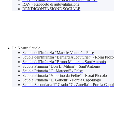
RAV - Rapporto di autovalutazione
RENDICONTAZIONE SOCIALE
Le Nostre Scuole
Scuola dell'Infanzia "Mariele Ventre" - Palse
Scuola dell'Infanzia "Bernard Aucouturier" - Rorai Picco
Scuola dell'Infanzia "Bruno Munari" - Sant'Antonio
Scuola Primaria "Don L. Milani" - Sant'Antonio
Scuola Primaria "G. Marconi" - Palse
Scuola Primaria "Vittorino da Feltre" - Rorai Piccolo
Scuola Primaria "L. Gabelli" - Porcia Capoluogo
Scuola Secondaria 1° Grado "G. Zanella" - Porcia Capo