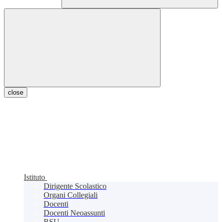
close
Istituto
Dirigente Scolastico
Organi Collegiali
Docenti
Docenti Neoassunti
RSU