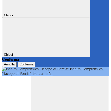
Chiudi
Chiudi
Conferma
Annulla
Conferma
Istituto Comprensivo
"Jacopo di Porcia"
Porcia - PN