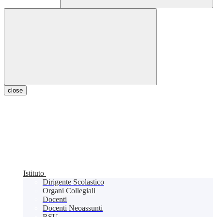
close
Istituto
Dirigente Scolastico
Organi Collegiali
Docenti
Docenti Neoassunti
RSU