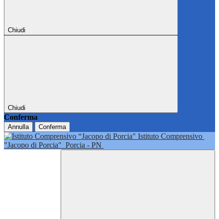
Chiudi
Chiudi
Conferma
Annulla
Conferma
Istituto Comprensivo
"Jacopo di Porcia"
Porcia - PN