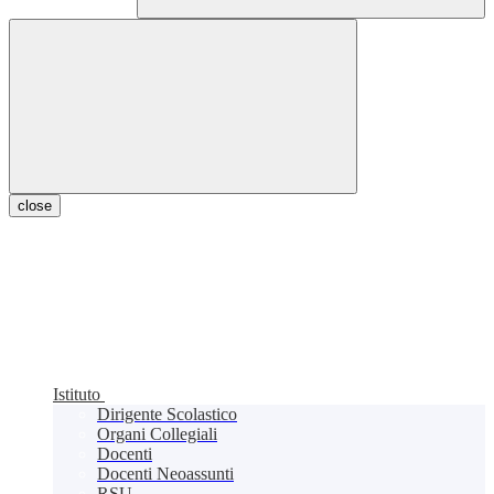
close
Istituto
Dirigente Scolastico
Organi Collegiali
Docenti
Docenti Neoassunti
RSU