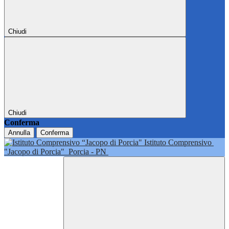
Chiudi
Chiudi
Conferma
Annulla
Conferma
Istituto Comprensivo
"Jacopo di Porcia"
Porcia - PN