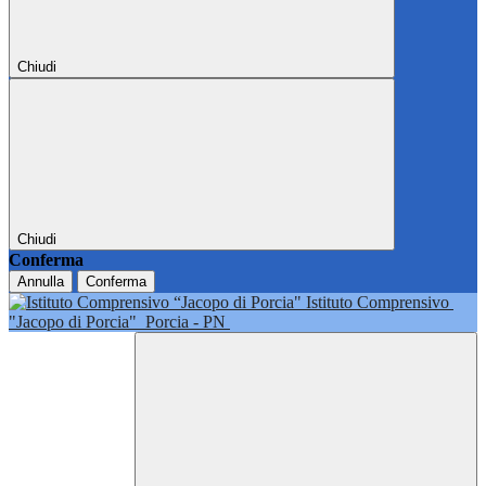
Chiudi
Chiudi
Conferma
Annulla
Conferma
Istituto Comprensivo
"Jacopo di Porcia"
Porcia - PN