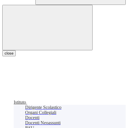
close
Istituto
Dirigente Scolastico
Organi Collegiali
Docenti
Docenti Neoassunti
RSU