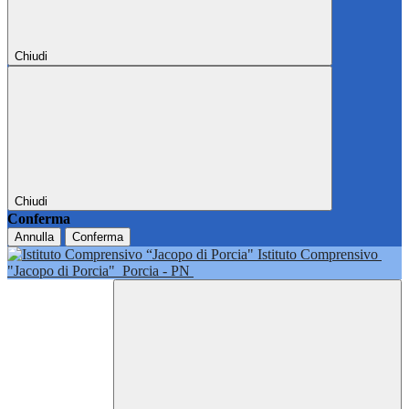
Chiudi
Chiudi
Conferma
Annulla
Conferma
Istituto Comprensivo
"Jacopo di Porcia"
Porcia - PN