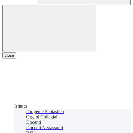
close
Istituto
Dirigente Scolastico
Organi Collegiali
Docenti
Docenti Neoassunti
RSU