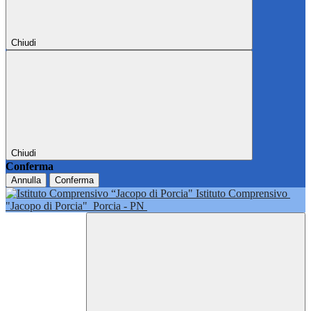
Chiudi
Chiudi
Conferma
Annulla
Conferma
Istituto Comprensivo
"Jacopo di Porcia"
Porcia - PN