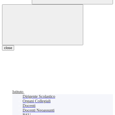
close
Istituto
Dirigente Scolastico
Organi Collegiali
Docenti
Docenti Neoassunti
RSU