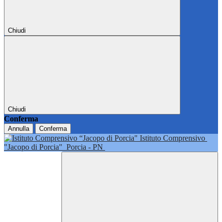
Chiudi
Chiudi
Conferma
Annulla
Conferma
Istituto Comprensivo
"Jacopo di Porcia"
Porcia - PN