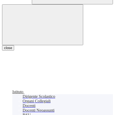
close
Istituto
Dirigente Scolastico
Organi Collegiali
Docenti
Docenti Neoassunti
RSU