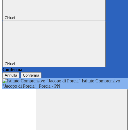
Chiudi
Chiudi
Conferma
Annulla
Conferma
Istituto Comprensivo
"Jacopo di Porcia"
Porcia - PN