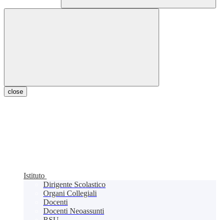
close
Istituto
Dirigente Scolastico
Organi Collegiali
Docenti
Docenti Neoassunti
RSU