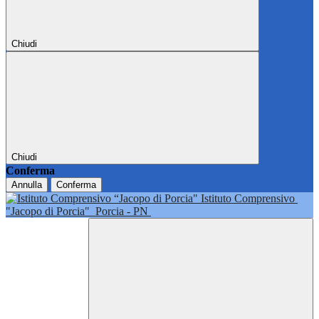
Chiudi
Chiudi
Conferma
Annulla
Conferma
Istituto Comprensivo
"Jacopo di Porcia"
Porcia - PN